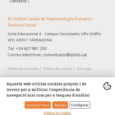
Contacte
© Institut Català de Paleoecologia Humana i
Evolució Social
Zona Educacional 4 - Campus Sescelades URV (Edifici
W3)
43007
TARRAGONA
Tel.
+34 607 981 250
Correu electrònic: comunicacio@iphes.cat
Política de privacitat
Política de cookies
Avís legal
Aquesta web utilitza cookies pròpies i de
tercers per a millorar l'experiència de
navegació així com per a tasques d'anàlisi.
Accepto totes
Rebutjo
Configurar
Què són les cookies?
Política de cookies
Una cookie és un petit arxiu que s'emmagatzema a
Disseny web: