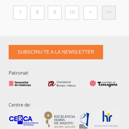
7
8
9
10
>
>>
SUBSCRIU-TE A LA NEWSLETTER
Patronat:
Centre de: